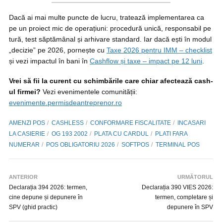
Dacă ai mai multe puncte de lucru, tratează implementarea ca
pe un proiect mic de operațiuni: procedură unică, responsabil pe
tură, test săptămânal și arhivare standard. Iar dacă ești în modul
„decizie” pe 2026, pornește cu
Taxe 2026 pentru IMM – checklist
și vezi impactul în bani în
Cashflow și taxe – impact pe 12 luni
.
Vrei să fii la curent cu schimbările care chiar afectează cash-
ul firmei?
Vezi evenimentele comunității:
evenimente.permisdeantreprenor.ro
AMENZI POS
CASHLESS
CONFORMARE FISCALITATE
INCASARI
LA CASIERIE
OG 193 2002
PLATA CU CARDUL
PLATI FARA
NUMERAR
POS OBLIGATORIU 2026
SOFTPOS
TERMINAL POS
ANTERIOR
URMĂTORUL
Declarația 394 2026: termen,
Declarația 390 VIES 2026:
cine depune și depunere în
termen, completare și
SPV (ghid practic)
depunere în SPV