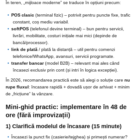
În teren, „mijloace moderne” se traduce în opțiuni precum:
POS clasic
(terminal fizic) – potrivit pentru puncte fixe, trafic
constant, coș mediu variabil.
softPOS
(telefonul devine terminal) – bun pentru servicii,
livrări, mobilitate, costuri inițiale mai mici (depinde de
bancă/processor).
link de plată
/ plată la distanță – util pentru comenzi
telefonice/WhatsApp, avansuri, servicii programate.
transfer bancar
(model B2B) – relevant mai ales când
încasezi exclusiv prin cont (și intri în logica excepției).
În 2026, recomandarea practică este să alegi o soluție care
nu
rupe fluxul
: încasare rapidă + dovadă ușor de arhivat + minim
de „fricțiune” la vânzare.
Mini-ghid practic: implementare în 48 de
ore (fără improvizații)
1) Clarifică modelul de încasare (15 minute)
Încasezi la punct fix (casierie/tejghea) și primești numerar?