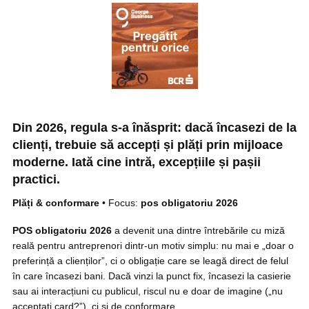
Din 2026, regula s-a înăsprit: dacă încasezi de la
clienți, trebuie să accepți și plăți prin mijloace
moderne. Iată cine intră, excepțiile și pașii
practici.
Plăți & conformare
• Focus:
pos obligatoriu 2026
POS obligatoriu 2026
a devenit una dintre întrebările cu miză
reală pentru antreprenori dintr-un motiv simplu: nu mai e „doar o
preferință a clienților”, ci o obligație care se leagă direct de felul
în care încasezi bani. Dacă vinzi la punct fix, încasezi la casierie
sau ai interacțiuni cu publicul, riscul nu e doar de imagine („nu
acceptați card?”), ci și de conformare.