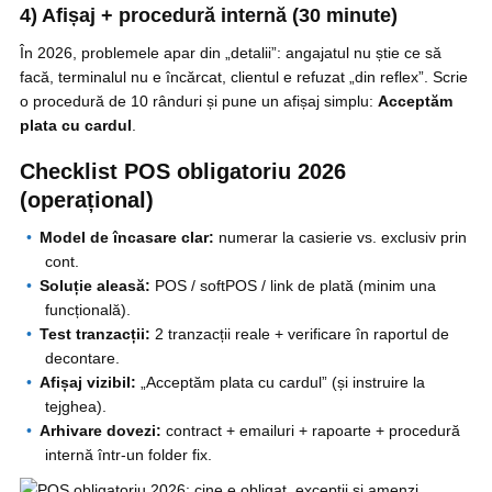
4) Afișaj + procedură internă (30 minute)
În 2026, problemele apar din „detalii”: angajatul nu știe ce să
facă, terminalul nu e încărcat, clientul e refuzat „din reflex”. Scrie
o procedură de 10 rânduri și pune un afișaj simplu:
Acceptăm
plata cu cardul
.
Checklist POS obligatoriu 2026
(operațional)
Model de încasare clar:
numerar la casierie vs. exclusiv prin
cont.
Soluție aleasă:
POS / softPOS / link de plată (minim una
funcțională).
Test tranzacții:
2 tranzacții reale + verificare în raportul de
decontare.
Afișaj vizibil:
„Acceptăm plata cu cardul” (și instruire la
tejghea).
Arhivare dovezi:
contract + emailuri + rapoarte + procedură
internă într-un folder fix.