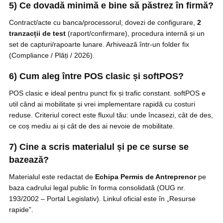
5) Ce dovadă minimă e bine să păstrez în firmă?
Contract/acte cu banca/processorul, dovezi de configurare,
2
tranzacții de test
(raport/confirmare), procedura internă și un
set de capturi/rapoarte lunare. Arhivează într-un folder fix
(Compliance / Plăți / 2026).
6) Cum aleg între POS clasic și softPOS?
POS clasic e ideal pentru punct fix și trafic constant. softPOS e
util când ai mobilitate și vrei implementare rapidă cu costuri
reduse. Criteriul corect este fluxul tău: unde încasezi, cât de des,
ce coș mediu ai și cât de des ai nevoie de mobilitate.
7) Cine a scris materialul și pe ce surse se
bazează?
Materialul este redactat de
Echipa Permis de Antreprenor
pe
baza cadrului legal public în forma consolidată (OUG nr.
193/2002 – Portal Legislativ). Linkul oficial este în „Resurse
rapide”.