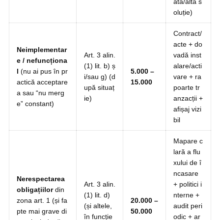
ată/altă s
oluție)
Contract/
acte + do
Neimplementar
Art. 3 alin.
vadă inst
e / nefuncționa
(1) lit. b) ș
alare/acti
l
(nu ai pus în pr
5.000 –
i/sau g) (d
vare + ra
actică acceptare
15.000
upă situaț
poarte tr
a sau “nu merg
ie)
anzacții +
e” constant)
afișaj vizi
bil
Mapare c
lară a flu
xului de î
ncasare
Nerespectarea
Art. 3 alin.
+ politici i
obligațiilor
din
(1) lit. d)
nterne +
zona art. 1 (și fa
20.000 –
(și altele,
audit peri
pte mai grave di
50.000
în funcție
odic + ar