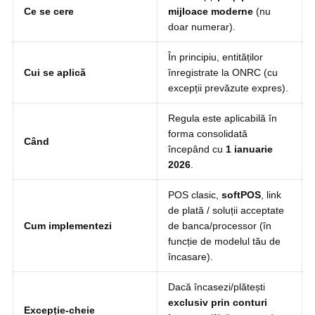
Ce se cere
mijloace moderne
(nu
doar numerar).
În principiu, entităților
Cui se aplică
înregistrate la ONRC (cu
excepții prevăzute expres).
Regula este aplicabilă în
forma consolidată
Când
începând cu
1 ianuarie
2026
.
POS clasic,
softPOS
, link
de plată / soluții acceptate
Cum implementezi
de banca/processor (în
funcție de modelul tău de
încasare).
Dacă încasezi/plătești
exclusiv prin conturi
Excepție-cheie