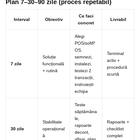
Plan 7–30–90 zile (proces repetabil)
Ce faci
Interval
Obiectiv
Livrabil
concret
Alegi
POS/softP
OS,
Terminal
Soluție
semnezi,
activ +
7 zile
funcțională
instalezi,
procedură
+ rutină
testezi 2
scurtă
tranzacții,
instruiești
echipa
Teste
săptămâna
le,
Stabilitate
Rapoarte +
rapoarte
30 zile
operațional
checklist
decont,
ă
complet
afișaj, plan