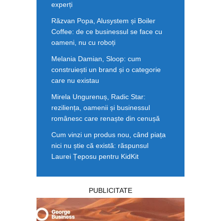
experți
Răzvan Popa, Alusystem și Boiler
Coffee: de ce businessul se face cu
oameni, nu cu roboți
Melania Damian, Sloop: cum
construiești un brand și o categorie
care nu existau
Mirela Ungurenuș, Radic Star:
reziliența, oamenii și businessul
românesc care renaște din cenușă
Cum vinzi un produs nou, când piața
nici nu știe că există: răspunsul
Laurei Țeposu pentru KidKit
PUBLICITATE