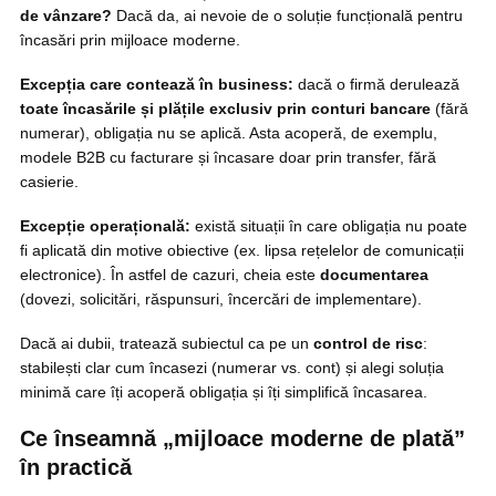
de vânzare?
Dacă da, ai nevoie de o soluție funcțională pentru
încasări prin mijloace moderne.
Excepția care contează în business:
dacă o firmă derulează
toate încasările și plățile exclusiv prin conturi bancare
(fără
numerar), obligația nu se aplică. Asta acoperă, de exemplu,
modele B2B cu facturare și încasare doar prin transfer, fără
casierie.
Excepție operațională:
există situații în care obligația nu poate
fi aplicată din motive obiective (ex. lipsa rețelelor de comunicații
electronice). În astfel de cazuri, cheia este
documentarea
(dovezi, solicitări, răspunsuri, încercări de implementare).
Dacă ai dubii, tratează subiectul ca pe un
control de risc
:
stabilești clar cum încasezi (numerar vs. cont) și alegi soluția
minimă care îți acoperă obligația și îți simplifică încasarea.
Ce înseamnă „mijloace moderne de plată”
în practică