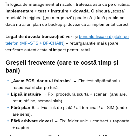
În logica de management al riscului, tratează asta ca pe o rutină:
implementare + test + instruire + dovadă
. O singură „scuză”
repetată la tejghea („nu merge azi”) poate să-ți facă probleme
dacă nu ai un plan de backup și dovezi că ai implementat corect.
Legat de dovada tranzacției:
vezi și
bonurile fiscale digitale pe
telefon (MF–STS + BF-CHAIN)
– retur/garanție mai ușoare,
verificare autenticitate și impact pentru retail.
Greșeli frecvente (care te costă timp și
bani)
„Avem POS, dar nu-l folosim”
→ Fix: test săptămânal +
responsabil clar pe tură.
Lipsă instruire
→ Fix: procedură scurtă + scenarii (anulare,
retur, offline, semnal slab).
Fără plan B
→ Fix: link de plată / alt terminal / alt SIM (unde
are sens).
Fără arhivare dovezi
→ Fix: folder unic + contract + rapoarte
+ capturi.