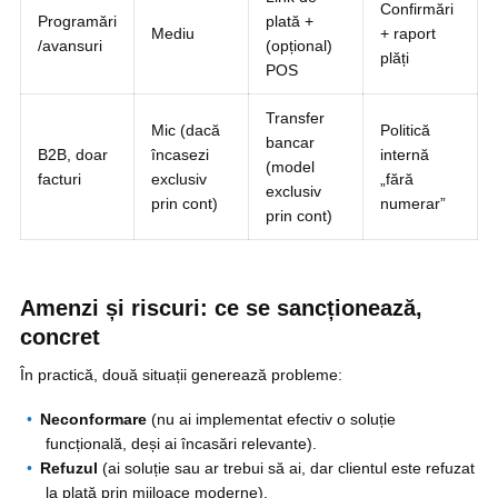
Confirmări
Programări
plată +
Mediu
+ raport
/avansuri
(opțional)
plăți
POS
Transfer
Mic (dacă
Politică
bancar
B2B, doar
încasezi
internă
(model
facturi
exclusiv
„fără
exclusiv
prin cont)
numerar”
prin cont)
Amenzi și riscuri: ce se sancționează,
concret
În practică, două situații generează probleme:
Neconformare
(nu ai implementat efectiv o soluție
funcțională, deși ai încasări relevante).
Refuzul
(ai soluție sau ar trebui să ai, dar clientul este refuzat
la plată prin mijloace moderne).