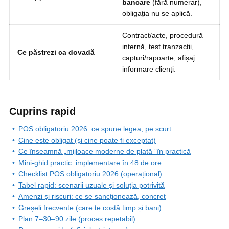
bancare
(fără numerar),
obligația nu se aplică.
Contract/acte, procedură
internă, test tranzacții,
Ce păstrezi ca dovadă
capturi/rapoarte, afișaj
informare clienți.
Cuprins rapid
POS obligatoriu 2026: ce spune legea, pe scurt
Cine este obligat (și cine poate fi exceptat)
Ce înseamnă „mijloace moderne de plată” în practică
Mini-ghid practic: implementare în 48 de ore
Checklist POS obligatoriu 2026 (operațional)
Tabel rapid: scenarii uzuale și soluția potrivită
Amenzi și riscuri: ce se sancționează, concret
Greșeli frecvente (care te costă timp și bani)
Plan 7–30–90 zile (proces repetabil)