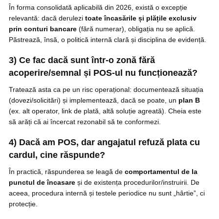
În forma consolidată aplicabilă din 2026, există o excepție
relevantă: dacă derulezi
toate încasările și plățile exclusiv
prin conturi bancare
(fără numerar), obligația nu se aplică.
Păstrează, însă, o politică internă clară și disciplina de evidență.
3) Ce fac dacă sunt într-o zonă fără
acoperire/semnal și POS-ul nu funcționează?
Tratează asta ca pe un risc operațional: documentează situația
(dovezi/solicitări) și implementează, dacă se poate, un
plan B
(ex. alt operator, link de plată, altă soluție agreată). Cheia este
să arăți că ai încercat rezonabil să te conformezi.
4) Dacă am POS, dar angajatul refuză plata cu
cardul, cine răspunde?
În practică, răspunderea se leagă de
comportamentul de la
punctul de încasare
și de existența procedurilor/instruirii. De
aceea, procedura internă și testele periodice nu sunt „hârtie”, ci
protecție.