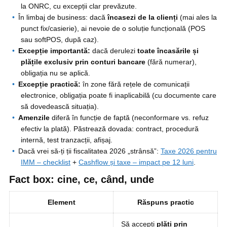
la ONRC, cu excepții clar prevăzute.
În limbaj de business: dacă
încasezi de la clienți
(mai ales la
punct fix/casierie), ai nevoie de o soluție funcțională (POS
sau softPOS, după caz).
Excepție importantă:
dacă derulezi
toate încasările și
plățile exclusiv prin conturi bancare
(fără numerar),
obligația nu se aplică.
Excepție practică:
în zone fără rețele de comunicații
electronice, obligația poate fi inaplicabilă (cu documente care
să dovedească situația).
Amenzile
diferă în funcție de faptă (neconformare vs. refuz
efectiv la plată). Păstrează dovada: contract, procedură
internă, test tranzacții, afișaj.
Dacă vrei să-ți ții fiscalitatea 2026 „strânsă”:
Taxe 2026 pentru
IMM – checklist
+
Cashflow și taxe – impact pe 12 luni
.
Fact box: cine, ce, când, unde
Element
Răspuns practic
Să accepți
plăți prin