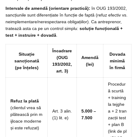
Intervale de amendă (orientare practică):
în OUG 193/2002,
sancțiunile sunt diferențiate în funcție de faptă (refuz efectiv vs.
neimplementare/nerespectarea obligațiilor). Ca antreprenor,
tratează asta ca pe un control simplu:
soluție funcțională +
test + instruire + dovadă
.
Încadrare
Situație
Dovada
(OUG
Amendă
sancționată
minimă
193/2002,
(lei)
(pe înțeles)
în firmă
art. 3)
Procedur
ă scurtă
+ training
Refuz la plată
la tejghe
(clientul vrea să
Art. 3 alin.
5.000 –
a + 2 tran
plătească prin m
(1) lit. e)
7.500
zacții test
ijloace moderne
+ plan B
și este refuzat)
(link de pl