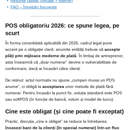
Resurse rapide (oficiale + interne)
FAQ – Întrebări frecvente
POS obligatoriu 2026: ce spune legea, pe
scurt
În forma consolidată aplicabilă din 2026, cadrul legal pune
accent pe o obligație clară: anumite entități trebuie să
accepte
plăți prin mijloace moderne de plată
. În limbaj de antreprenor,
asta înseamnă că „doar numerar” devine o vulnerabilitate de
conformare, dacă ai încasări către clienți.
De reținut: actul normativ nu spune „cumperi musai un POS
anume”, ci obligă la
acceptarea
unor metode de plată fără
numerar. Pentru încasări la punct fix, soluția standard este POS
sau softPOS (în funcție de bancă, volum și model de lucru).
Cine este obligat (și cine poate fi exceptat)
Practic, discuția „cine e obligat” se reduce la întrebarea:
încasezi bani de la clienți (în special numerar) într-un flux