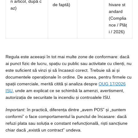
n articol, după c
de faptă)
hivare st
az)
andard
(Complia
nce / Plăț
i / 2026)
Regula este aceeași în tot mai multe zone de conformare: dacă
ai punct fizic de lucru, spațiu cu public sau activitate cu clienți, nu
este suficient să vinzi și să încasezi corect. Trebuie să ai și
documentele operaționale în ordine. De aceea, pentru firmele cu
spații comerciale, merită citită și analiza despre
OUG 17/2026
ISU
, unde am explicat ce se schimbă la amenzi, avertisment,
autorizația de securitate la incendiu și controalele ISU.
Important:
în practică, diferența dintre „avem POS” și „suntem
conformi” o face comportamentul la punctul de încasare: dacă
refuzi plata sau soluția e constant nefuncțională, riști sancțiune
chiar dacă „există un contract” undeva.