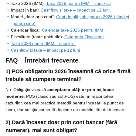
Taxe 2026 (IMM):
Taxe 2026 pentru IMM – checklist
Impact în bani:
Cashflow și taxe – impact pe 12 luni
Model „doar prin cont”:
Cont de plăți obligatoriu 2026 (când și
pentru cine)
Calendar fiscal:
Calendar taxe 2026 pentru IMM
Fiscalitate (toate ghidurile):
Categoria Fiscalitate
Taxe 2026 pentru IMM – checklist
Cashflow și taxe – impact pe 12 luni
FAQ – Întrebări frecvente
1) POS obligatoriu 2026 înseamnă că orice firmă
trebuie să cumpere terminal?
Nu. Obligația vizează
acceptarea plăților prin mijloace
moderne
. POS (clasic sau softPOS) este, în majoritatea
cazurilor, cea mai practică metodă pentru încasări la punct de
lucru, dar soluția concretă depinde de modelul tău de încasare.
2) Dacă încasez doar prin cont bancar (fără
numerar), mai sunt obligat?