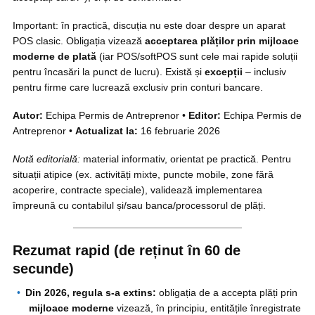
Important: în practică, discuția nu este doar despre un aparat
POS clasic. Obligația vizează
acceptarea plăților prin mijloace
moderne de plată
(iar POS/softPOS sunt cele mai rapide soluții
pentru încasări la punct de lucru). Există și
excepții
– inclusiv
pentru firme care lucrează exclusiv prin conturi bancare.
Autor:
Echipa Permis de Antreprenor •
Editor:
Echipa Permis de
Antreprenor •
Actualizat la:
16 februarie 2026
Notă editorială:
material informativ, orientat pe practică. Pentru
situații atipice (ex. activități mixte, puncte mobile, zone fără
acoperire, contracte speciale), validează implementarea
împreună cu contabilul și/sau banca/processorul de plăți.
Rezumat rapid (de reținut în 60 de
secunde)
Din 2026, regula s-a extins:
obligația de a accepta plăți prin
mijloace moderne
vizează, în principiu, entitățile înregistrate