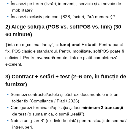
Încasezi pe teren (livrări, intervenții, servicii) și ai nevoie de
mobilitate?
Încasezi exclusiv prin cont (B2B, facturi, fără numerar)?
2) Alege soluția (POS vs. softPOS vs. link) (30–
60 minute)
Ținta nu e „cel mai fancy”, ci
funcțional + stabil
. Pentru punct
fix, POS clasic e standardul. Pentru mobilitate, softPOS poate fi
suficient. Pentru avansuri/remote, link de plată completează
excelent.
3) Contract + setări + test (2–6 ore, în funcție de
furnizor)
Semnezi contractul/actele și păstrezi documentele într-un
folder fix (Compliance / Plăți / 2026).
Configurezi terminalul/aplicația și faci
minimum 2 tranzacții
de test
(o sumă mică, o sumă „reală”).
Notezi un „plan B” (ex. link de plată) pentru situații de semnal/
întreruperi.