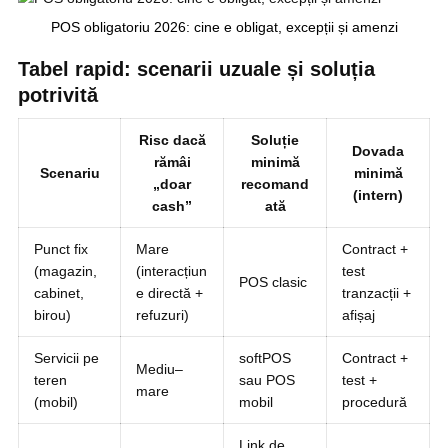
POS obligatoriu 2026: cine e obligat, excepții și amenzi
Tabel rapid: scenarii uzuale și soluția
potrivită
Risc dacă
Soluție
Dovada
rămâi
minimă
Scenariu
minimă
„doar
recomand
(intern)
cash”
ată
Punct fix
Mare
Contract +
(magazin,
(interacțiun
test
POS clasic
cabinet,
e directă +
tranzacții +
birou)
refuzuri)
afișaj
Servicii pe
softPOS
Contract +
Mediu–
teren
sau POS
test +
mare
(mobil)
mobil
procedură
Link de