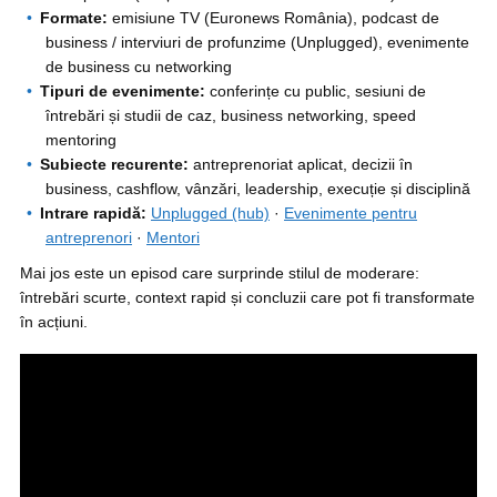
Formate:
emisiune TV (Euronews România), podcast de
business / interviuri de profunzime (Unplugged), evenimente
de business cu networking
Tipuri de evenimente:
conferințe cu public, sesiuni de
întrebări și studii de caz, business networking, speed
mentoring
Subiecte recurente:
antreprenoriat aplicat, decizii în
business, cashflow, vânzări, leadership, execuție și disciplină
Intrare rapidă:
Unplugged (hub)
·
Evenimente pentru
antreprenori
·
Mentori
Mai jos este un episod care surprinde stilul de moderare:
întrebări scurte, context rapid și concluzii care pot fi transformate
în acțiuni.