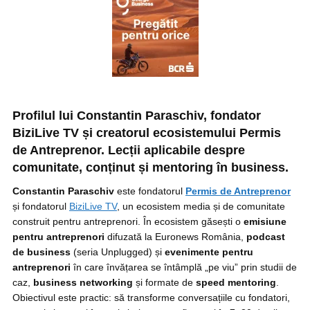
Profilul lui Constantin Paraschiv, fondator
BiziLive TV și creatorul ecosistemului Permis
de Antreprenor. Lecții aplicabile despre
comunitate, conținut și mentoring în business.
Constantin Paraschiv
este fondatorul
Permis de Antreprenor
și fondatorul
BiziLive TV
, un ecosistem media și de comunitate
construit pentru antreprenori. În ecosistem găsești o
emisiune
pentru antreprenori
difuzată la Euronews România,
podcast
de business
(seria Unplugged) și
evenimente pentru
antreprenori
în care învățarea se întâmplă „pe viu” prin studii de
caz,
business networking
și formate de
speed mentoring
.
Obiectivul este practic: să transforme conversațiile cu fondatori,