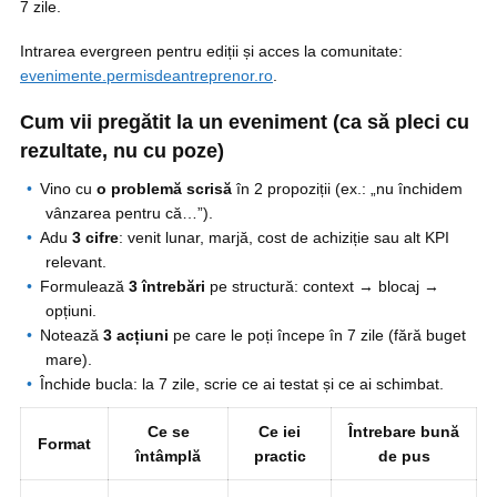
7 zile.
Intrarea evergreen pentru ediții și acces la comunitate:
evenimente.permisdeantreprenor.ro
.
Cum vii pregătit la un eveniment (ca să pleci cu
rezultate, nu cu poze)
Vino cu
o problemă scrisă
în 2 propoziții (ex.: „nu închidem
vânzarea pentru că…”).
Adu
3 cifre
: venit lunar, marjă, cost de achiziție sau alt KPI
relevant.
Formulează
3 întrebări
pe structură: context → blocaj →
opțiuni.
Notează
3 acțiuni
pe care le poți începe în 7 zile (fără buget
mare).
Închide bucla: la 7 zile, scrie ce ai testat și ce ai schimbat.
Ce se
Ce iei
Întrebare bună
Format
întâmplă
practic
de pus