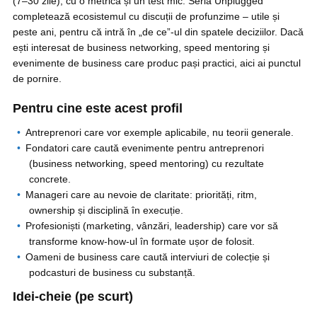
(7–30 zile), cu o metrică și un test mic. Seria Unplugged
completează ecosistemul cu discuții de profunzime – utile și
peste ani, pentru că intră în „de ce”-ul din spatele deciziilor. Dacă
ești interesat de business networking, speed mentoring și
evenimente de business care produc pași practici, aici ai punctul
de pornire.
Pentru cine este acest profil
Antreprenori care vor exemple aplicabile, nu teorii generale.
Fondatori care caută evenimente pentru antreprenori
(business networking, speed mentoring) cu rezultate
concrete.
Manageri care au nevoie de claritate: priorități, ritm,
ownership și disciplină în execuție.
Profesioniști (marketing, vânzări, leadership) care vor să
transforme know-how-ul în formate ușor de folosit.
Oameni de business care caută interviuri de colecție și
podcasturi de business cu substanță.
Idei-cheie (pe scurt)