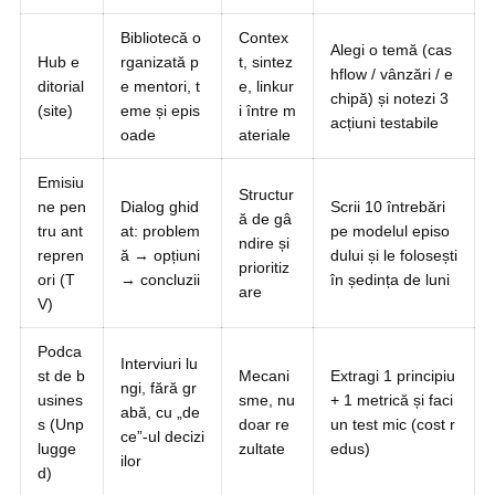
Bibliotecă o
Contex
Alegi o temă (cas
Hub e
rganizată p
t, sintez
hflow / vânzări / e
ditorial
e mentori, t
e, linkur
chipă) și notezi 3
(site)
eme și epis
i între m
acțiuni testabile
oade
ateriale
Emisiu
Structur
ne pen
Dialog ghid
Scrii 10 întrebări
ă de gâ
tru ant
at: problem
pe modelul episo
ndire și
repren
ă → opțiuni
dului și le folosești
prioritiz
ori (T
→ concluzii
în ședința de luni
are
V)
Podca
Interviuri lu
st de b
Mecani
Extragi 1 principiu
ngi, fără gr
usines
sme, nu
+ 1 metrică și faci
abă, cu „de
s (Unp
doar re
un test mic (cost r
ce”-ul decizi
lugge
zultate
edus)
ilor
d)