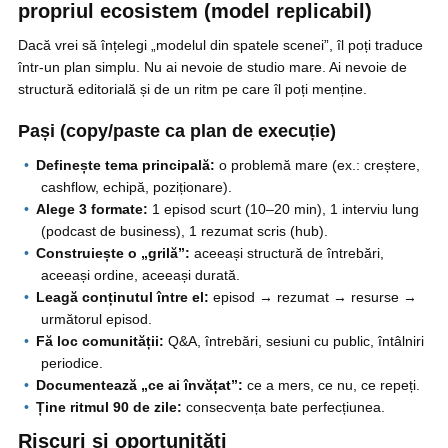
propriul ecosistem (model replicabil)
Dacă vrei să înțelegi „modelul din spatele scenei”, îl poți traduce
într-un plan simplu. Nu ai nevoie de studio mare. Ai nevoie de
structură editorială și de un ritm pe care îl poți menține.
Pași (copy/paste ca plan de execuție)
Definește tema principală:
o problemă mare (ex.: creștere,
cashflow, echipă, poziționare).
Alege 3 formate:
1 episod scurt (10–20 min), 1 interviu lung
(podcast de business), 1 rezumat scris (hub).
Construiește o „grilă”:
aceeași structură de întrebări,
aceeași ordine, aceeași durată.
Leagă conținutul între el:
episod → rezumat → resurse →
următorul episod.
Fă loc comunității:
Q&A, întrebări, sesiuni cu public, întâlniri
periodice.
Documentează „ce ai învățat”:
ce a mers, ce nu, ce repeți.
Ține ritmul 90 de zile:
consecvența bate perfecțiunea.
Riscuri și oportunități