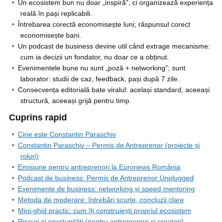
Un ecosistem bun nu doar „inspiră”, ci organizează experiența
reală în pași replicabili.
Întrebarea corectă economisește luni; răspunsul corect
economisește bani.
Un podcast de business devine util când extrage mecanisme:
cum ia decizii un fondator, nu doar ce a obținut.
Evenimentele bune nu sunt „poză + networking”; sunt
laborator: studii de caz, feedback, pași după 7 zile.
Consecvența editorială bate viralul: același standard, aceeași
structură, aceeași grijă pentru timp.
Cuprins rapid
Cine este Constantin Paraschiv
Constantin Paraschiv – Permis de Antreprenor (proiecte și
roluri)
Emisiune pentru antreprenori la Euronews România
Podcast de business: Permis de Antreprenor Unplugged
Evenimente de business: networking și speed mentoring
Metoda de moderare: întrebări scurte, concluzii clare
Mini-ghid practic: cum îți construiești propriul ecosistem
Riscuri și oportunități (pentru antreprenori și creatori)