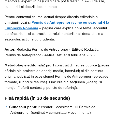
mentori și experți în pași clari care pot fi testați în 7–30 de zile,
cu metrici și decizii documentate.
Pentru contextul cel mai actual despre directia editoriala a
emisiunii, vezi si
Permis de Antreprenor revine cu sezonul 4 la
Euronews Romania
– pagina care explica noile teme, accentul
pe afacerile mici cu tractiune, rolul mentorilor si ideea-cheie a
sezonului: actiune cu prudenta.
Autor:
Redacția Permis de Antreprenor ·
Editor:
Redacția
Permis de Antreprenor ·
Actualizat la:
8 februarie 2026
Metodologie editorială:
profil construit din surse publice (pagini
oficiale ale proiectelor, apariții media, interviuri) și din conținut
original publicat în ecosistemul Permis de Antreprenor (episoade,
formate, rubrici și resurse). Linkurile din secțiunea „Apariții și
mențiuni” oferă context și puncte de referință.
Fișă rapidă (în 30 de secunde)
Cunoscut pentru:
creatorul ecosistemului Permis de
Antreprenor (conținut + comunitate + evenimente)