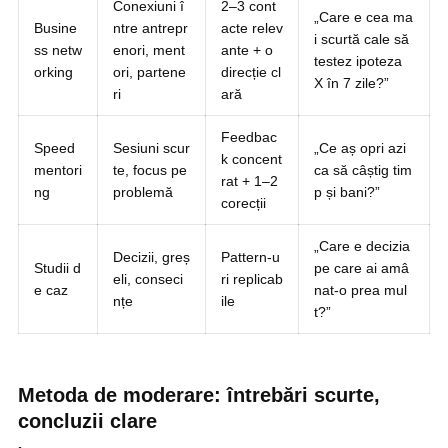
Conexiuni î
2–3 cont
„Care e cea ma
Busine
ntre antrepr
acte relev
i scurtă cale să
ss netw
enori, ment
ante + o
testez ipoteza
orking
ori, partene
direcție cl
X în 7 zile?”
ri
ară
Feedbac
Speed
Sesiuni scur
„Ce aș opri azi
k concent
mentori
te, focus pe
ca să câștig tim
rat + 1–2
ng
problemă
p și bani?”
corecții
„Care e decizia
Decizii, greș
Pattern-u
Studii d
pe care ai amâ
eli, conseci
ri replicab
e caz
nat-o prea mul
nțe
ile
t?”
Metoda de moderare: întrebări scurte,
concluzii clare