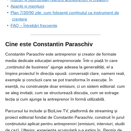
Apariții și mențiuni
Plan 7/30/90 zile: cum folosești conținutul ca instrument de
creștere
FAQ – Întrebări frecvente
Cine este Constantin Paraschiv
Constantin Paraschiv este antreprenor și creator de formate
media dedicate educației antreprenoriale. Într-o piață în care
„conținutul de business” ajunge adesea la generalități, el a
împins proiectul în direcția opusă: conversații clare, oameni reali,
exemple și concluzii care se pot transforma în execuție. În
esență, nu construiește doar emisiuni, ci un sistem editorial: cum
se aleg invitații, cum se structurează discuția, cum se extrage
lecția și cum ajunge la antreprenor în formă utilizabilă.
Parcursul lui include și BiziLive TV, platformă de streaming și
proiect editorial fondat de Constantin Paraschiv, construit în jurul
conținutului aplicat pentru antreprenori (emisiuni, interviuri, studii
de caz). Ulterior, experiența acumulată s-a extins în „Permis de