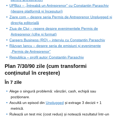
UPBizz – „Întreabă un Antreprenor” cu Constantin Paraschiv
(despre platformă și începuturi)
Ziare.com – despre seria Permis de Antreprenor Unplugged și
direcția editorială
Ziua de Cluj – repere despre evenimentele Permis de
Antreprenor (cifre și format)
Careers Business (RO) – interviu cu Constantin Paraschiv
Răzvan Iancu – despre seria de emisiuni și evenimente
„Permis de Antreprenor”
Republica – profil autor Constantin Paraschiv
Plan 7/30/90 zile (cum transformi
conținutul în creștere)
În 7 zile
Alege o singură problemă: vânzări, cash, echipă sau
poziționare.
Ascultă un episod din
Unplugged
și extrage 3 decizii + 1
metrică.
Rulează un test mic (cost redus) și notează rezultatul într-un