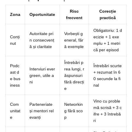
Risc
Corecție
Zona
Oportunitate
frecvent
practică
Obligatoriu: 1 d
Autoritate pri
Vorbești g
Conți
ecizie + 1 exe
n consecvenț
eneral, făr
nut
mplu + 1 metri
ă și claritate
ă exemple
că per episod
Întrebări p
Podc
Întrebări scurte
Interviuri ever
rea lungi, r
ast d
+ rezumat în 6
green, utile a
ăspunsuri
e bus
0 secunde la fi
ni
fără direcți
iness
nal
e
Vino cu proble
Com
Parteneriate
Networkin
mă scrisă + 3 c
unitat
și mentori rel
g fără sco
ifre + 3 întrebă
e
evanți
p
ri