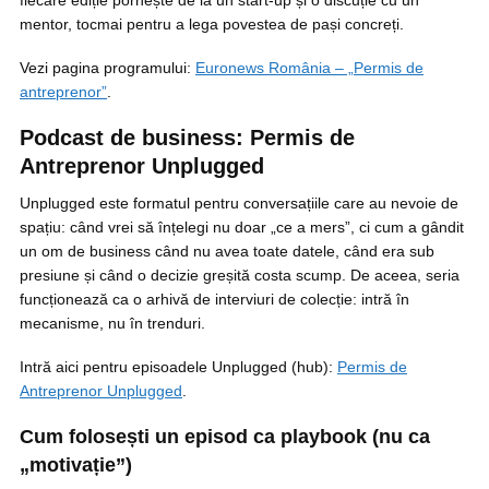
fiecare ediție pornește de la un start-up și o discuție cu un
mentor, tocmai pentru a lega povestea de pași concreți.
Vezi pagina programului:
Euronews România – „Permis de
antreprenor”
.
Podcast de business: Permis de
Antreprenor Unplugged
Unplugged este formatul pentru conversațiile care au nevoie de
spațiu: când vrei să înțelegi nu doar „ce a mers”, ci cum a gândit
un om de business când nu avea toate datele, când era sub
presiune și când o decizie greșită costa scump. De aceea, seria
funcționează ca o arhivă de interviuri de colecție: intră în
mecanisme, nu în trenduri.
Intră aici pentru episoadele Unplugged (hub):
Permis de
Antreprenor Unplugged
.
Cum folosești un episod ca playbook (nu ca
„motivație”)