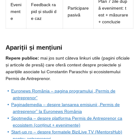
Plan 7 zile dup
Eveni
Feedback ra
Participare
ă eveniment: t
ment
pid și studii d
pasivă
est + măsurare
e
e caz
+ concluzie
Apariții și mențiuni
Repere publice:
mai jos sunt câteva linkuri utile (pagini oficiale
și articole de presă) care oferă context despre proiectele și
aparițiile asociate lui Constantin Paraschiv și ecosistemului
Permis de Antreprenor.
Euronews România – pagina programului „Permis de
antreprenor”
Paginademedia – despre lansarea emisiunii „Permis de
antreprenor” la Euronews România
Spotmedia – despre platforma Permis de Antreprenor ca
ecosistem (conținut + evenimente)
Start-up.ro – despre formatele BiziLive TV (MentorsHub)
pentru antreprenori