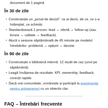
document de 1 pagină.
În 30 de zile
Construiește un „jurnal de decizii”: ce ai decis, de ce, ce s-a
întâmplat, ce schimbi.
Standardizează 1 proces: lead → ofertă → follow-up (sau
livrare → calitate → feedback).
Alocă o sesiune săptămânală de 45 minute pe modelul
întrebărilor: problemă → opțiuni → decizie.
În 90 de zile
Construiește o bibliotecă internă: 12 studii de caz (unul pe
săptămână).
Leagă învățarea de rezultate: KPI, ownership, feedback,
corecții rapide.
Dacă vrei comunitate, urmărește și participă la
evenimente
pentru antreprenori
cu un obiectiv clar.
FAQ – Întrebări frecvente