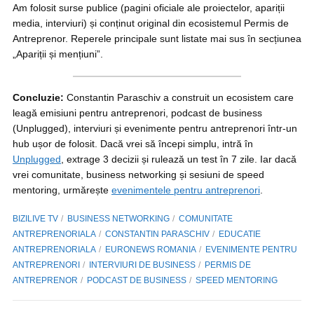
Am folosit surse publice (pagini oficiale ale proiectelor, apariții
media, interviuri) și conținut original din ecosistemul Permis de
Antreprenor. Reperele principale sunt listate mai sus în secțiunea
„Apariții și mențiuni”.
Concluzie:
Constantin Paraschiv a construit un ecosistem care
leagă emisiuni pentru antreprenori, podcast de business
(Unplugged), interviuri și evenimente pentru antreprenori într-un
hub ușor de folosit. Dacă vrei să începi simplu, intră în
Unplugged
, extrage 3 decizii și rulează un test în 7 zile. Iar dacă
vrei comunitate, business networking și sesiuni de speed
mentoring, urmărește
evenimentele pentru antreprenori
.
BIZILIVE TV
BUSINESS NETWORKING
COMUNITATE
ANTREPRENORIALA
CONSTANTIN PARASCHIV
EDUCATIE
ANTREPRENORIALA
EURONEWS ROMANIA
EVENIMENTE PENTRU
ANTREPRENORI
INTERVIURI DE BUSINESS
PERMIS DE
ANTREPRENOR
PODCAST DE BUSINESS
SPEED MENTORING