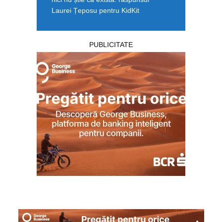
Laurei Țeposu pentru KidKit
PUBLICITATE