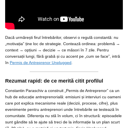
Dacă urmărești firul întrebărilor, observi o regulă constantă: nu
„motivația” ține loc de strategie. Contează ordinea: problemă →
context → opțiuni → decizie → ce măsori în 7 zile. Pentru
conversații lungi, fără grabă și cu accent pe „cum se face”, intră
în
Permis de Antreprenor Unplugged
.
Rezumat rapid: de ce merită citit profilul
Constantin Paraschiv a construit „Permis de Antreprenor” ca un
hub de educație antreprenorială: emisiuni și interviuri cu oameni
care pot explica mecanisme reale (decizii, procese, cifre), plus
evenimente pentru antreprenori unde întrebările se testează în
comunitate. Diferența nu stă în volum, ci în structură: episoadele
sunt gândite să te ajute să treci de la informație la un plan scurt