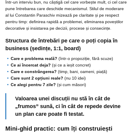
Într-un interviu bun, nu câștigă cel care vorbește mult, ci cel care
pune întrebarea care deschide mecanismul. Stilul de moderare
al lui Constantin Paraschiv mizează pe claritate și pe respect
pentru timp: definirea rapidă a problemei, eliminarea poveștilor
decorative și insistarea pe decizii, procese și consecințe.
Structura de întrebări pe care o poți copia în
business (ședințe, 1:1, board)
Care e problema reală?
(într-o propoziție, fără scuze)
Ce ai încercat deja?
(și ce a ieșit concret)
Care e constrângerea?
(timp, bani, oameni, piață)
Care sunt 2 opțiuni reale?
(nu 10 idei)
Ce alegi pentru 7 zile?
(și cum măsori)
Valoarea unei discuții nu stă în cât de
„frumos” sună, ci în cât de repede devine
un plan care poate fi testat.
Mini-ghid practic: cum îți construiești