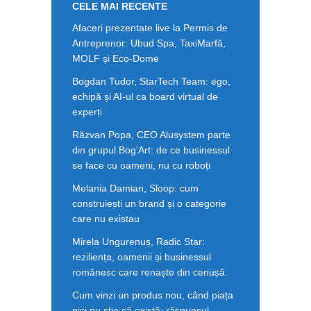
CELE MAI RECENTE
Afaceri prezentate live la Permis de
Antreprenor: Ubud Spa, TaxiMarfă,
MOLF și Eco-Dome
Bogdan Tudor, StarTech Team: ego,
echipă și AI-ul ca board virtual de
experți
Răzvan Popa, CEO Alusystem parte
din grupul Bog’Art: de ce businessul
se face cu oameni, nu cu roboți
Melania Damian, Sloop: cum
construiești un brand și o categorie
care nu existau
Mirela Ungurenuș, Radic Star:
reziliența, oamenii și businessul
românesc care renaște din cenușă
Cum vinzi un produs nou, când piața
nici nu știe că există: răspunsul