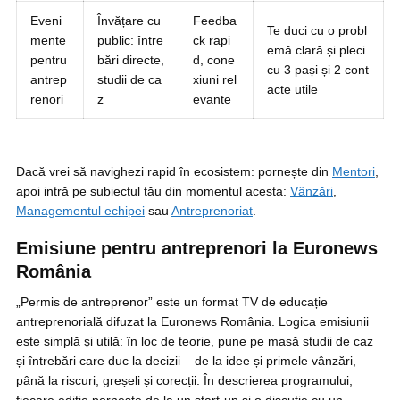
Eveni
Învățare cu
Feedba
Te duci cu o probl
mente
public: între
ck rapi
emă clară și pleci
pentru
bări directe,
d, cone
cu 3 pași și 2 cont
antrep
studii de ca
xiuni rel
acte utile
renori
z
evante
Dacă vrei să navighezi rapid în ecosistem: pornește din
Mentori
,
apoi intră pe subiectul tău din momentul acesta:
Vânzări
,
Managementul echipei
sau
Antreprenoriat
.
Emisiune pentru antreprenori la Euronews
România
„Permis de antreprenor” este un format TV de educație
antreprenorială difuzat la Euronews România. Logica emisiunii
este simplă și utilă: în loc de teorie, pune pe masă studii de caz
și întrebări care duc la decizii – de la idee și primele vânzări,
până la riscuri, greșeli și corecții. În descrierea programului,