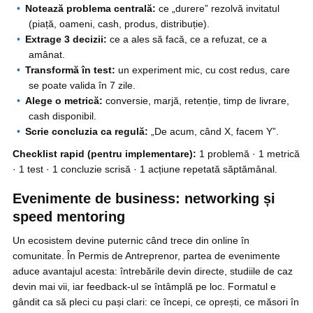
Notează problema centrală:
ce „durere” rezolvă invitatul
(piață, oameni, cash, produs, distribuție).
Extrage 3 decizii:
ce a ales să facă, ce a refuzat, ce a
amânat.
Transformă în test:
un experiment mic, cu cost redus, care
se poate valida în 7 zile.
Alege o metrică:
conversie, marjă, retenție, timp de livrare,
cash disponibil.
Scrie concluzia ca regulă:
„De acum, când X, facem Y”.
Checklist rapid (pentru implementare):
1 problemă · 1 metrică
· 1 test · 1 concluzie scrisă · 1 acțiune repetată săptămânal.
Evenimente de business: networking și
speed mentoring
Un ecosistem devine puternic când trece din online în
comunitate. În Permis de Antreprenor, partea de evenimente
aduce avantajul acesta: întrebările devin directe, studiile de caz
devin mai vii, iar feedback-ul se întâmplă pe loc. Formatul e
gândit ca să pleci cu pași clari: ce începi, ce oprești, ce măsori în