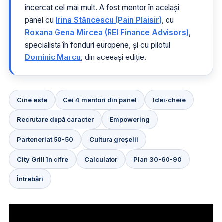
încercat cel mai mult. A fost mentor în același
panel cu
Irina Stăncescu (Pain Plaisir)
, cu
Roxana Gena Mircea (REI Finance Advisors)
,
specialista în fonduri europene, și cu pilotul
Dominic Marcu
, din aceeași ediție.
Cine este
Cei 4 mentori din panel
Idei-cheie
Recrutare după caracter
Empowering
Parteneriat 50-50
Cultura greșelii
City Grill în cifre
Calculator
Plan 30-60-90
Întrebări