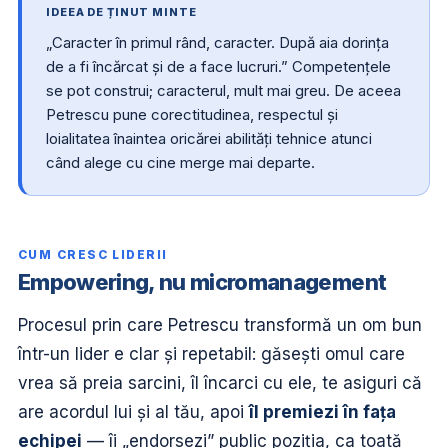
IDEEA DE ȚINUT MINTE
„Caracter în primul rând, caracter. După aia dorința
de a fi încărcat și de a face lucruri.” Competențele
se pot construi; caracterul, mult mai greu. De aceea
Petrescu pune corectitudinea, respectul și
loialitatea înaintea oricărei abilități tehnice atunci
când alege cu cine merge mai departe.
CUM CRESC LIDERII
Empowering, nu micromanagement
Procesul prin care Petrescu transformă un om bun
într-un lider e clar și repetabil: găsești omul care
vrea să preia sarcini, îl încarci cu ele, te asiguri că
are acordul lui și al tău, apoi
îl premiezi în fața
echipei
— îi „endorsezi” public poziția, ca toată