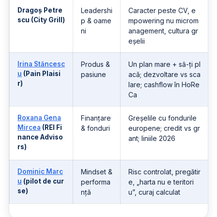
Dragoș Petre
Leadershi
Caracter peste CV, e
scu
(City Grill)
p & oame
mpowering nu microm
ni
anagement, cultura gr
eșelii
Irina Stăncesc
Produs &
Un plan mare + să-ți pl
u
(Pain Plaisi
pasiune
acă; dezvoltare vs sca
r)
lare; cashflow în HoRe
Ca
Roxana Gena
Finanțare
Greșelile cu fondurile
Mircea
(REI Fi
& fonduri
europene; credit vs gr
nance Adviso
ant; liniile 2026
rs)
Dominic Marc
Mindset &
Risc controlat, pregătir
u
(pilot de cur
performa
e, „harta nu e teritori
se)
nță
u”, curaj calculat