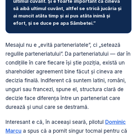
ultimul cuvânt. Și e foarte important ca cineva
să aibă ultimul cuvânt, altfel se strică jucăria și
ai muncit atâta timp și ai pus atâta inimă și
efort, și se duce pe apa Sâmbetei.”
Mesajul nu e „evită parteneriatele”, ci „setează
regulile parteneriatului”. Da parteneriatului — dar în
condițiile în care fiecare își știe poziția, există un
shareholder agreement bine făcut și cineva are
decizia finală. Indiferent că suntem latini, români,
unguri sau francezi, spune el, structura clară de
decizie face diferența între un parteneriat care
durează și unul care se destramă.
Interesant e că, în aceeași seară, pilotul
Dominic
Marcu
a spus că a pornit singur tocmai pentru că