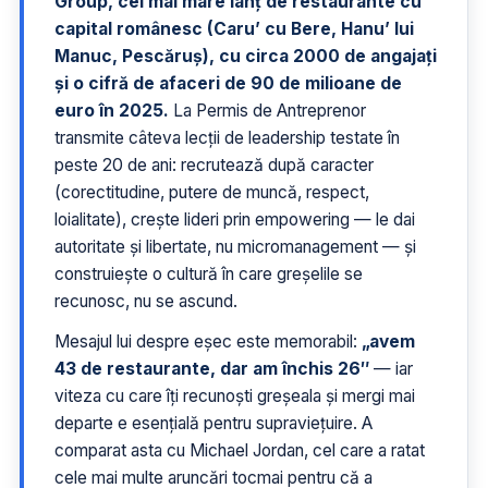
Group, cel mai mare lanț de restaurante cu
capital românesc (Caru’ cu Bere, Hanu’ lui
Manuc, Pescăruș), cu circa 2000 de angajați
și o cifră de afaceri de 90 de milioane de
euro în 2025.
La Permis de Antreprenor
transmite câteva lecții de leadership testate în
peste 20 de ani: recrutează după caracter
(corectitudine, putere de muncă, respect,
loialitate), crește lideri prin empowering — le dai
autoritate și libertate, nu micromanagement — și
construiește o cultură în care greșelile se
recunosc, nu se ascund.
Mesajul lui despre eșec este memorabil:
„avem
43 de restaurante, dar am închis 26″
— iar
viteza cu care îți recunoști greșeala și mergi mai
departe e esențială pentru supraviețuire. A
comparat asta cu Michael Jordan, cel care a ratat
cele mai multe aruncări tocmai pentru că a