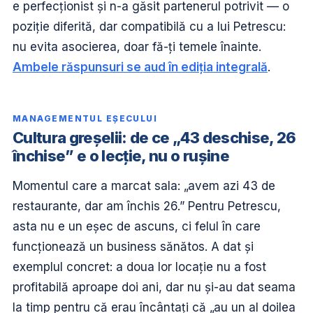
e perfecționist și n-a găsit partenerul potrivit — o
poziție diferită, dar compatibilă cu a lui Petrescu:
nu evita asocierea, doar fă-ți temele înainte.
Ambele răspunsuri se aud în ediția integrală
.
MANAGEMENTUL EȘECULUI
Cultura greșelii: de ce „43 deschise, 26
închise” e o lecție, nu o rușine
Momentul care a marcat sala: „avem azi 43 de
restaurante, dar am închis 26.” Pentru Petrescu,
asta nu e un eșec de ascuns, ci felul în care
funcționează un business sănătos. A dat și
exemplul concret: a doua lor locație nu a fost
profitabilă aproape doi ani, dar nu și-au dat seama
la timp pentru că erau încântați că „au un al doilea