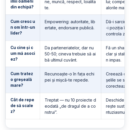
imii oameni
ne, muncă, respect, loialita
lui; compete
din echipă?
te.
alorile mai g
Cum cresc u
Empowering: autoritate, lib
Dă-i sarcina 
n om într-un
ertate, endorsare publică.
-i poziția în 
lider?
controla zilni
Cu cine și c
Da parteneriatelor, dar nu
Fă un share
um mă asoci
50-50; cineva trebuie să ai
clar și stabi
ez?
bă ultimul cuvânt.
n impas.
Cum tratez
Recunoaște-o în fața echi
Creează o cu
o greșeală
pei și mișcă-te repede.
șelile se sp
mare?
corectează r
Cât de repe
Treptat — nu 10 proiecte d
Deschide cât
de să scale
eodată „de dragul de a co
rește sustena
z?
nstrui”.
ntuziasmului.