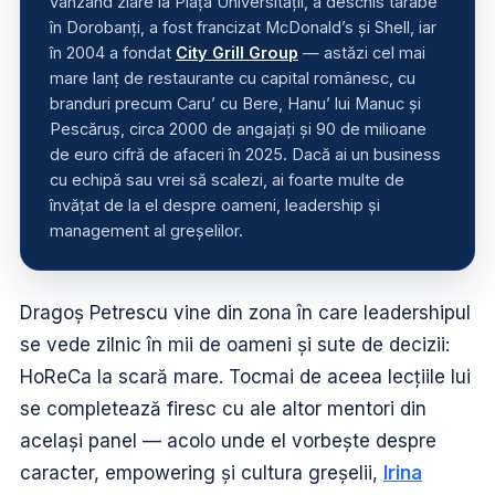
vânzând ziare la Piața Universității, a deschis tarabe
în Dorobanți, a fost francizat McDonald’s și Shell, iar
în 2004 a fondat
City Grill Group
— astăzi cel mai
mare lanț de restaurante cu capital românesc, cu
branduri precum Caru’ cu Bere, Hanu’ lui Manuc și
Pescăruș, circa 2000 de angajați și 90 de milioane
de euro cifră de afaceri în 2025. Dacă ai un business
cu echipă sau vrei să scalezi, ai foarte multe de
învățat de la el despre oameni, leadership și
management al greșelilor.
Dragoș Petrescu vine din zona în care leadershipul
se vede zilnic în mii de oameni și sute de decizii:
HoReCa la scară mare. Tocmai de aceea lecțiile lui
se completează firesc cu ale altor mentori din
același panel — acolo unde el vorbește despre
caracter, empowering și cultura greșelii,
Irina