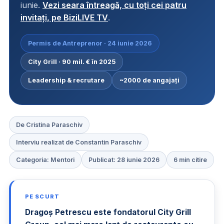
iunie.
Vezi seara întreagă, cu toți cei patru
invitați, pe BiziLIVE TV
.
Permis de Antreprenor · 24 iunie 2026
City Grill · 90 mil. € în 2025
Leadership & recrutare
~2000 de angajați
De Cristina Paraschiv
Interviu realizat de Constantin Paraschiv
Categoria: Mentori
Publicat: 28 iunie 2026
6 min citire
PE SCURT
Dragoș Petrescu este fondatorul City Grill