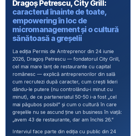
Dragoș Petrescu, City Grill:
caracterul înainte de toate,
empowering în loc de
micromanagement și o cultură
sănătoasă a greșelii
La ediția Permis de Antreprenor din 24 iunie
2026, Dragoș Petrescu — fondatorul City Grill,
cel mai mare lanț de restaurante cu capital
românesc — explică antreprenorilor din sală
cum recrutezi după caracter, cum crești lideri
dându-le putere (nu controlându-i minut cu
minut), de ce parteneriatul 50-50 i-a fost „cel
mai păgubos posibil” și cum o cultură în care
greșelile nu se ascund ține un business în viață:
„avem 43 de restaurante, dar am închis 26.”
Interviul face parte din ediția cu public din 24