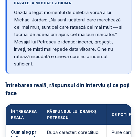
PARALELA MICHAEL JORDAN
Gazda a legat momentul de celebra vorbă a lui
Michael Jordan: „Nu sunt jucătorul care marchează
cel mai mult, sunt cel care ratează cel mai mult — și
tocmai de aceea am ajuns cel mai bun marcator.”
Mesajul lui Petrescu e identic: încerci, greșești,
înveți, te miști mai repede data viitoare. Cine nu
ratează niciodată e cineva care nu a încercat
suficient.
Întrebarea reală, răspunsul din interviu și ce poți
face
ÎNTREBAREA
RĂSPUNSUL LUI DRAGOȘ
CE POȚI FA
REALĂ
PETRESCU
Cum aleg pr
După caracter: corectitudi
Pune caracte