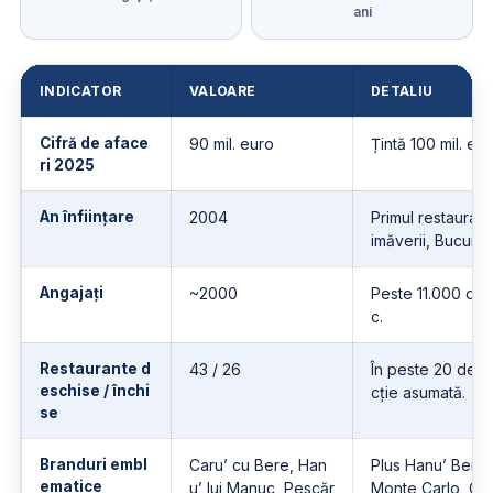
ani
INDICATOR
VALOARE
DETALIU
Cifră de aface
90 mil. euro
Țintă 100 mil. eu
ri 2025
An înființare
2004
Primul restaurant 
imăverii, Bucureșt
Angajați
~2000
Peste 11.000 de cl
c.
Restaurante d
43 / 26
În peste 20 de a
eschise / închi
cție asumată.
se
Branduri embl
Caru’ cu Bere, Han
Plus Hanu’ Berar
ematice
u’ lui Manuc, Pescăr
Monte Carlo, Caz