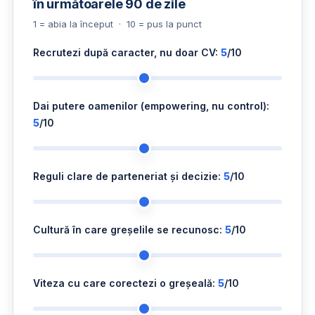
în următoarele 90 de zile
1 = abia la început · 10 = pus la punct
Recrutezi după caracter, nu doar CV:
5
/10
Dai putere oamenilor (empowering, nu control):
5
/10
Reguli clare de parteneriat și decizie:
5
/10
Cultură în care greșelile se recunosc:
5
/10
Viteza cu care corectezi o greșeală:
5
/10